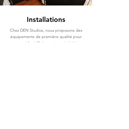
Installations
Chez DEN Studios, nous proposons des
équipements de première qualité pour
vous aider à libérer votre créativité.
Notre piste de danse, éclairage
professionnel
et système sonore de
haute technologie sont choisis dans
l’optique de répondre à tous vos besoins
artistiques.
Profitez d'une pause dans nos zones
d'attente confortables, ornées d'œuvres
d'art époustouflantes et détendez-vous
dans un environnement conçu pour
stimuler votre créativité.
Réservez maintenant